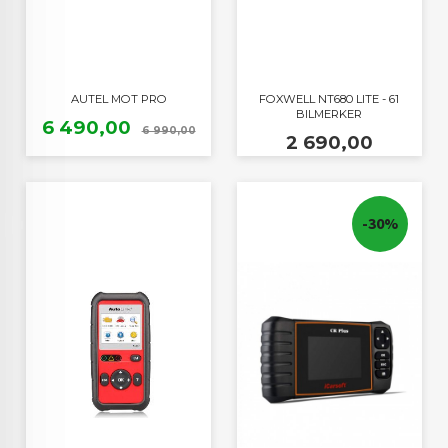
AUTEL MOT PRO
FOXWELL NT680 LITE - 61
BILMERKER
Tilbud
Rabatt
6 490,00
6 990,00
Pris
2 690,00
-30%