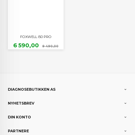
FOXWELL I50 PRO
Tilbud
Rabatt
6 590,00
9 490,00
DIAGNOSEBUTIKKEN AS
NYHETSBREV
DIN KONTO
PARTNERE