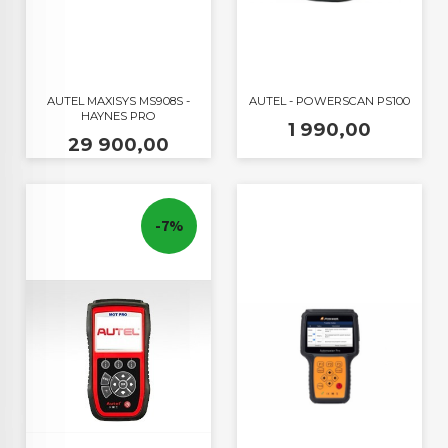
AUTEL MAXISYS MS908S -
AUTEL - POWERSCAN PS100
HAYNES PRO
Pris
1 990,00
Pris
29 900,00
-7%