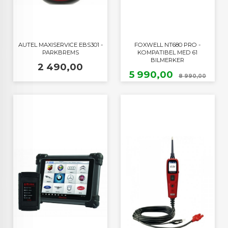
AUTEL MAXISERVICE EBS301 -
FOXWELL NT680 PRO -
PARKBREMS
KOMPATIBEL MED 61
BILMERKER
Pris
2 490,00
Tilbud
Raba
5 990,00
8 990,00