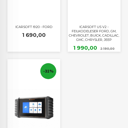
ICARSOFT I920 - FORD
ICARSOFT US V2 -
FEILKODELESER FORD, GM,
Pris
1 690,00
CHEVROLET, BUICK, CADILLAC,
GMC, CHRYSLER, JEEP
Tilbud
Rabat
1 990,00
2 190,00
-31%