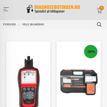
Gå
til
0
innholdet
FORSIDE
VELG BILMERKE
-33%