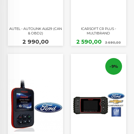
AUTEL - AUTOLINK AL629 (CAN
ICARSOFT CR PLUS -
& OBD2)
MULTIBRAND
Pris
Tilbud
Raba
2 990,00
2 590,00
3 690,00
-9%