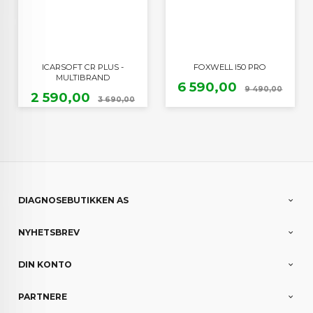
ICARSOFT CR PLUS -
FOXWELL I50 PRO
MULTIBRAND
Tilbud
Raba
6 590,00
9 490,00
Tilbud
Rabatt
2 590,00
3 690,00
DIAGNOSEBUTIKKEN AS
NYHETSBREV
DIN KONTO
PARTNERE