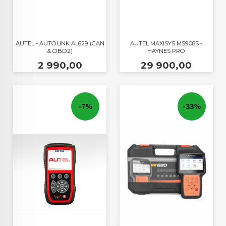
AUTEL - AUTOLINK AL629 (CAN
AUTEL MAXISYS MS908S -
& OBD2)
HAYNES PRO
Pris
Pris
2 990,00
29 900,00
-7%
-33%