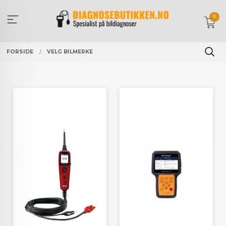
Gå
til
0
innholdet
FORSIDE
VELG BILMERKE