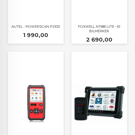
AUTEL - POWERSCAN PS100
FOXWELL NT680 LITE - 61
BILMERKER
Pris
1 990,00
Pris
2 690,00