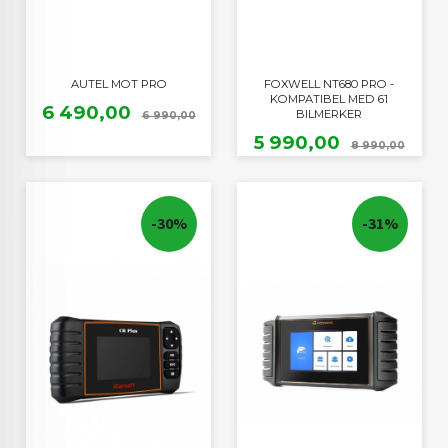
AUTEL MOT PRO
FOXWELL NT680 PRO -
KOMPATIBEL MED 61
Tilbud
Rabatt
6 490,00
BILMERKER
6 990,00
Tilbud
Raba
5 990,00
8 990,00
-30%
-31%