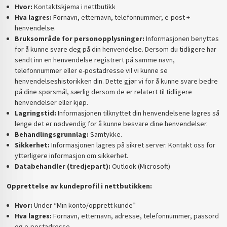
Hvor:
Kontaktskjema i nettbutikk
Hva lagres:
Fornavn, etternavn, telefonnummer, e-post +
henvendelse.
Bruksområde for personopplysninger:
Informasjonen benyttes
for å kunne svare deg på din henvendelse. Dersom du tidligere har
sendt inn en henvendelse registrert på samme navn,
telefonnummer eller e-postadresse vil vi kunne se
henvendelseshistorikken din. Dette gjør vi for å kunne svare bedre
på dine spørsmål, særlig dersom de er relatert til tidligere
henvendelser eller kjøp.
Lagringstid:
Informasjonen tilknyttet din henvendelsene lagres så
lenge det er nødvendig for å kunne besvare dine henvendelser.
Behandlingsgrunnlag:
Samtykke.
Sikkerhet:
Informasjonen lagres på sikret server. Kontakt oss for
ytterligere informasjon om sikkerhet.
Databehandler (tredjepart):
Outlook (Microsoft)
Opprettelse av kundeprofil i nettbutikken:
Hvor:
Under “Min konto/opprett kunde”
Hva lagres:
Fornavn, etternavn, adresse, telefonnummer, passord
og e-postadresse.