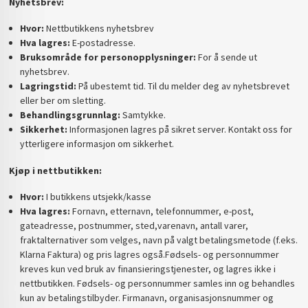
Nyhetsbrev:
Hvor:
Nettbutikkens nyhetsbrev
Hva lagres:
E-postadresse.
Bruksområde for personopplysninger:
For å sende ut
nyhetsbrev.
Lagringstid:
På ubestemt tid. Til du melder deg av nyhetsbrevet
eller ber om sletting.
Behandlingsgrunnlag:
Samtykke.
Sikkerhet:
Informasjonen lagres på sikret server. Kontakt oss for
ytterligere informasjon om sikkerhet.
Kjøp i nettbutikken:
Hvor:
I butikkens utsjekk/kasse
Hva lagres:
Fornavn, etternavn, telefonnummer, e-post,
gateadresse, postnummer, sted,varenavn, antall varer,
fraktalternativer som velges, navn på valgt betalingsmetode (f.eks.
Klarna Faktura) og pris lagres også.Fødsels- og personnummer
kreves kun ved bruk av finansieringstjenester, og lagres ikke i
nettbutikken. Fødsels- og personnummer samles inn og behandles
kun av betalingstilbyder. Firmanavn, organisasjonsnummer og