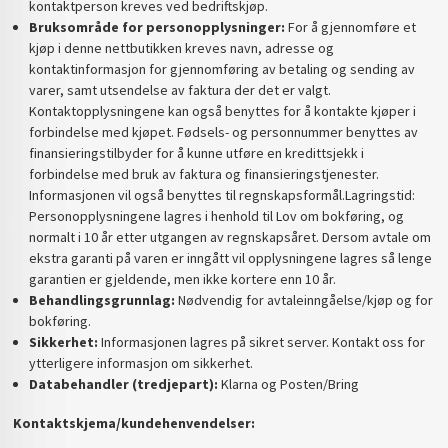
kontaktperson kreves ved bedriftskjøp.
Bruksområde for personopplysninger:
For å gjennomføre et
kjøp i denne nettbutikken kreves navn, adresse og
kontaktinformasjon for gjennomføring av betaling og sending av
varer, samt utsendelse av faktura der det er valgt.
Kontaktopplysningene kan også benyttes for å kontakte kjøper i
forbindelse med kjøpet. Fødsels- og personnummer benyttes av
finansieringstilbyder for å kunne utføre en kredittsjekk i
forbindelse med bruk av faktura og finansieringstjenester.
Informasjonen vil også benyttes til regnskapsformål.Lagringstid:
Personopplysningene lagres i henhold til Lov om bokføring, og
normalt i 10 år etter utgangen av regnskapsåret. Dersom avtale om
ekstra garanti på varen er inngått vil opplysningene lagres så lenge
garantien er gjeldende, men ikke kortere enn 10 år.
Behandlingsgrunnlag:
Nødvendig for avtaleinngåelse/kjøp og for
bokføring.
Sikkerhet:
Informasjonen lagres på sikret server. Kontakt oss for
ytterligere informasjon om sikkerhet.
Databehandler (tredjepart):
Klarna og Posten/Bring
Kontaktskjema/kundehenvendelser: