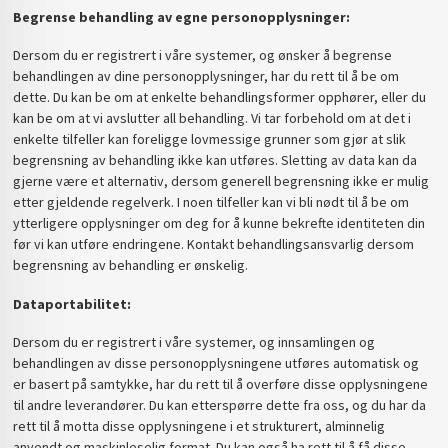
Begrense behandling av egne personopplysninger:
Dersom du er registrert i våre systemer, og ønsker å begrense
behandlingen av dine personopplysninger, har du rett til å be om
dette. Du kan be om at enkelte behandlingsformer opphører, eller du
kan be om at vi avslutter all behandling. Vi tar forbehold om at det i
enkelte tilfeller kan foreligge lovmessige grunner som gjør at slik
begrensning av behandling ikke kan utføres. Sletting av data kan da
gjerne være et alternativ, dersom generell begrensning ikke er mulig
etter gjeldende regelverk. I noen tilfeller kan vi bli nødt til å be om
ytterligere opplysninger om deg for å kunne bekrefte identiteten din
før vi kan utføre endringene. Kontakt behandlingsansvarlig dersom
begrensning av behandling er ønskelig.
Dataportabilitet:
Dersom du er registrert i våre systemer, og innsamlingen og
behandlingen av disse personopplysningene utføres automatisk og
er basert på samtykke, har du rett til å overføre disse opplysningene
til andre leverandører. Du kan etterspørre dette fra oss, og du har da
rett til å motta disse opplysningene i et strukturert, alminnelig
anvendt og maskinleselig format. Du kan også ha rett til å få disse