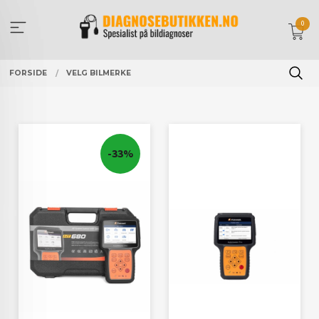
Gå
til
0
innholdet
FORSIDE
VELG BILMERKE
-33%