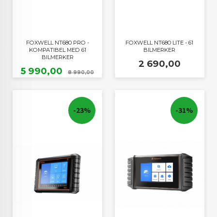
FOXWELL NT680 PRO -
FOXWELL NT680 LITE - 61
KOMPATIBEL MED 61
BILMERKER
BILMERKER
Pris
2 690,00
Tilbud
Rabatt
5 990,00
8 990,00
-23%
-31%