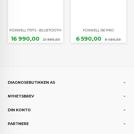
FOXWELL I75TS - BLUETOOTH
FOXWELL I50 PRO
Tilbud
Rabatt
Tilbud
Raba
16 990,00
6 590,00
21 990,00
9 490,00
DIAGNOSEBUTIKKEN AS
NYHETSBREV
DIN KONTO
PARTNERE