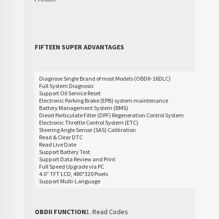
FIFTEEN SUPER ADVANTAGES
Diagnose Single Brand of most Models (OBDII-16DLC)
Full System Diagnosis
Support Oil Service Reset
Electronic Parking Brake (EPB) system maintenance
Battery Management System (BMS)
Diesel Particulate Filter (DPF) Regeneration Control System
Electronic Throttle Control System (ETC)
Steering Angle Sensor (SAS) Calibration
Read & Clear DTC
Read Live Date
Support Battery Test
Support Data Review and Print
Full Speed Upgrade via PC
4.0″ TFT LCD, 480*320 Pixels
Support Multi-Language
OBDII FUNCTION
1. Read Codes