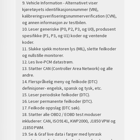
9. Vehicle Information - Alternativet viser
kjøretøyets identifikasjonsnummer (VIN),
kalibreringsverifiseringsnummerverification (CVN),
og annen informasjon av testbilen.
10. Leser generiske (P0, P2, P3, og U0), produsent
spesifikke (P1, P3, og U1) koder og ventende
koder.
11. Slukke sjekk motoren lys (MIL), slette feilkoder
og nullstille monitorer.
12. Les live-PCM datastrøm.
13. Støtter CAN (Controller Area Network) og alle
andre.
14. Flerspråkelig meny og feilkode (DTC)
definisjoner- engelsk, spansk og tysk, etc.
15. Leser periodiske feilkoder (DTC).
16. Leser permanente feilkoder (DTC).
17. Feilkode oppslag (DTC søk).
18. Støtter alle OBD2 / EOBD test moduser
inkluderer: CAN, ISO9141, KWP2000, J1850 VPW og
J1850 PWM.
19. Se & Graf live data i farger med lynrask