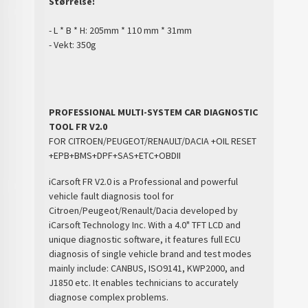
Størrelse:
- L * B * H: 205mm * 110 mm * 31mm
- Vekt: 350g
PROFESSIONAL MULTI-SYSTEM CAR DIAGNOSTIC
TOOL FR V2.0
FOR CITROEN/PEUGEOT/RENAULT/DACIA +OIL RESET
+EPB+BMS+DPF+SAS+ETC+OBDII
iCarsoft FR V2.0 is a Professional and powerful
vehicle fault diagnosis tool for
Citroen/Peugeot/Renault/Dacia developed by
iCarsoft Technology Inc. With a 4.0" TFT LCD and
unique diagnostic software, it features full ECU
diagnosis of single vehicle brand and test modes
mainly include: CANBUS, ISO9141, KWP2000, and
J1850 etc. It enables technicians to accurately
diagnose complex problems.