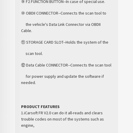
⑨ F2 FUNCTION BUTTON--In case of special use.
⑩ OBDII CONNECTOR--Connects the scan tool to
the vehicle's Data Link Connector via OBDII
Cable.
⑪ STORAGE CARD SLOT--Holds the system of the
scan tool.
⑫ Data Cable CONNECTOR--Connects the scan tool
for power supply and update the software if
needed.
PRODUCT FEATURES
1.iCarsoft FR V2.0 can do it all-reads and clears
trouble codes on most of the systems such as
engine,