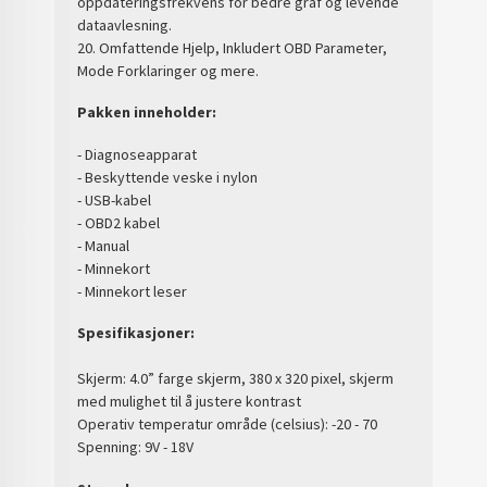
oppdateringsfrekvens for bedre graf og levende
dataavlesning.
20. Omfattende Hjelp, Inkludert OBD Parameter,
Mode Forklaringer og mere.
Pakken inneholder:
- Diagnoseapparat
- Beskyttende veske i nylon
- USB-kabel
- OBD2 kabel
- Manual
- Minnekort
- Minnekort leser
Spesifikasjoner:
Skjerm: 4.0” farge skjerm, 380 x 320 pixel, skjerm
med mulighet til å justere kontrast
Operativ temperatur område (celsius): -20 - 70
Spenning: 9V - 18V