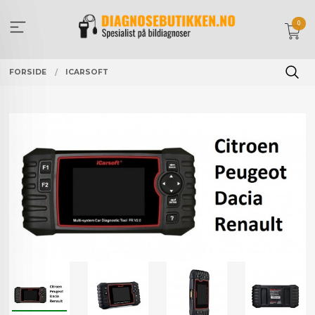
Gå
til
0
innholdet
FORSIDE
ICARSOFT