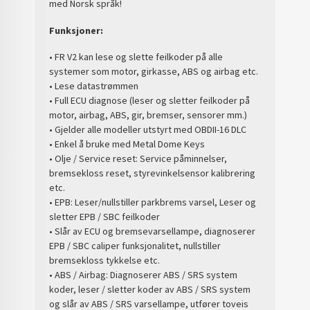
med Norsk språk!
Funksjoner:
• FR V2 kan lese og slette feilkoder på alle
systemer som motor, girkasse, ABS og airbag etc.
• Lese datastrømmen
• Full ECU diagnose (leser og sletter feilkoder på
motor, airbag, ABS, gir, bremser, sensorer mm.)
• Gjelder alle modeller utstyrt med OBDII-16 DLC
• Enkel å bruke med Metal Dome Keys
• Olje / Service reset: Service påminnelser,
bremsekloss reset, styrevinkelsensor kalibrering
etc.
• EPB: Leser/nullstiller parkbrems varsel, Leser og
sletter EPB / SBC feilkoder
• Slår av ECU og bremsevarsellampe, diagnoserer
EPB / SBC caliper funksjonalitet, nullstiller
bremsekloss tykkelse etc.
• ABS / Airbag: Diagnoserer ABS / SRS system
koder, leser / sletter koder av ABS / SRS system
og slår av ABS / SRS varsellampe, utfører toveis