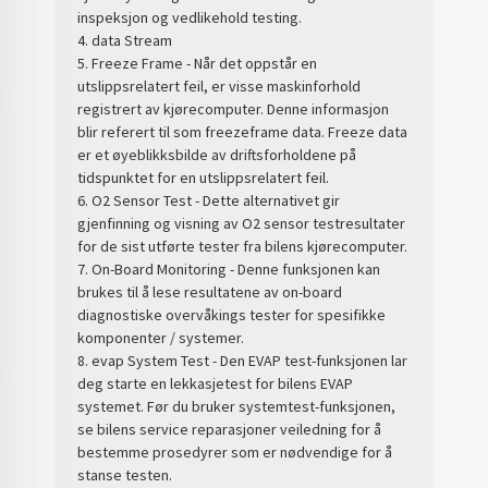
inspeksjon og vedlikehold testing.
4. data Stream
5. Freeze Frame - Når det oppstår en
utslippsrelatert feil, er visse maskinforhold
registrert av kjørecomputer. Denne informasjon
blir referert til som freezeframe data. Freeze data
er et øyeblikksbilde av driftsforholdene på
tidspunktet for en utslippsrelatert feil.
6. O2 Sensor Test - Dette alternativet gir
gjenfinning og visning av O2 sensor testresultater
for de sist utførte tester fra bilens kjørecomputer.
7. On-Board Monitoring - Denne funksjonen kan
brukes til å lese resultatene av on-board
diagnostiske overvåkings tester for spesifikke
komponenter / systemer.
8. evap System Test - Den EVAP test-funksjonen lar
deg starte en lekkasjetest for bilens EVAP
systemet. Før du bruker systemtest-funksjonen,
se bilens service reparasjoner veiledning for å
bestemme prosedyrer som er nødvendige for å
stanse testen.