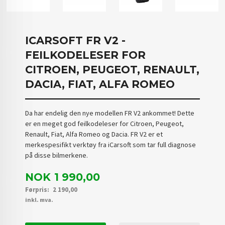
ICARSOFT FR V2 -
FEILKODELESER FOR
CITROEN, PEUGEOT, RENAULT,
DACIA, FIAT, ALFA ROMEO
Da har endelig den nye modellen FR V2 ankommet! Dette
er en meget god feilkodeleser for Citroen, Peugeot,
Renault, Fiat, Alfa Romeo og Dacia. FR V2 er et
merkespesifikt verktøy fra iCarsoft som tar full diagnose
på disse bilmerkene.
Tilbud
NOK
1 990,00
Førpris:
2 190,00
Rabatt
inkl. mva.