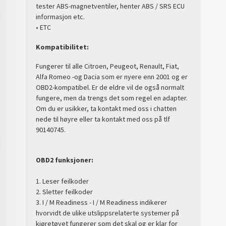
tester ABS-magnetventiler, henter ABS / SRS ECU
informasjon etc.
• ETC
Kompatibilitet:
Fungerer til alle Citroen, Peugeot, Renault, Fiat,
Alfa Romeo -og Dacia som er nyere enn 2001 og er
OBD2-kompatibel. Er de eldre vil de også normalt
fungere, men da trengs det som regel en adapter.
Om du er usikker, ta kontakt med oss i chatten
nede til høyre eller ta kontakt med oss på tlf
90140745.
OBD2 funksjoner:
1. Leser feilkoder
2. Sletter feilkoder
3. I / M Readiness - I / M Readiness indikerer
hvorvidt de ulike utslippsrelaterte systemer på
kjøretøyet fungerer som det skal og er klar for