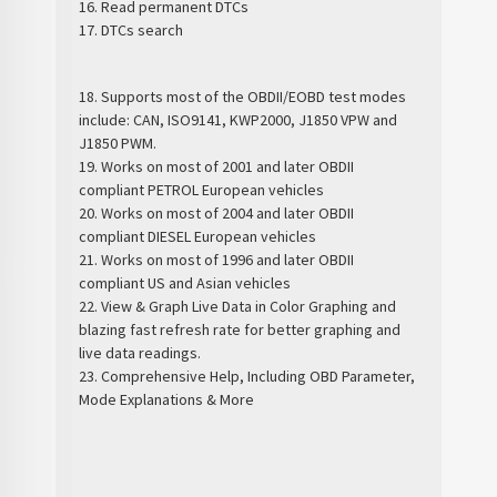
16. Read permanent DTCs
17. DTCs search
18. Supports most of the OBDII/EOBD test modes
include: CAN, ISO9141, KWP2000, J1850 VPW and
J1850 PWM.
19. Works on most of 2001 and later OBDII
compliant PETROL European vehicles
20. Works on most of 2004 and later OBDII
compliant DIESEL European vehicles
21. Works on most of 1996 and later OBDII
compliant US and Asian vehicles
22. View & Graph Live Data in Color Graphing and
blazing fast refresh rate for better graphing and
live data readings.
23. Comprehensive Help, Including OBD Parameter,
Mode Explanations & More