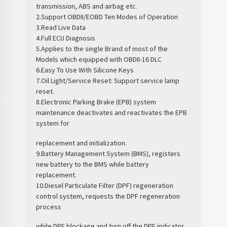
transmission, ABS and airbag etc.
2.Support OBDII/EOBD Ten Modes of Operation
3.Read Live Data
4.Full ECU Diagnosis
5.Applies to the single Brand of most of the
Models which equipped with OBDII-16 DLC
6.Easy To Use With Silicone Keys
7.Oil Light/Service Reset: Support service lamp
reset.
8.Electronic Parking Brake (EPB) system
maintenance deactivates and reactivates the EPB
system for
replacement and initialization.
9.Battery Management System (BMS), registers
new battery to the BMS while battery
replacement.
10.Diesel Particulate Filter (DPF) regeneration
control system, requests the DPF regeneration
process
while DPF blockage and turn off the DPF indicator.