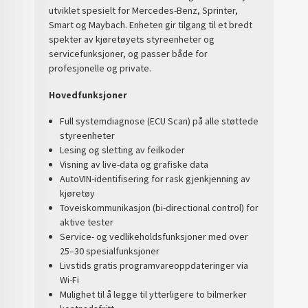
utviklet spesielt for Mercedes-Benz, Sprinter,
Smart og Maybach. Enheten gir tilgang til et bredt
spekter av kjøretøyets styreenheter og
servicefunksjoner, og passer både for
profesjonelle og private.
Hovedfunksjoner
Full systemdiagnose (ECU Scan) på alle støttede
styreenheter
Lesing og sletting av feilkoder
Visning av live-data og grafiske data
AutoVIN-identifisering for rask gjenkjenning av
kjøretøy
Toveiskommunikasjon (bi-directional control) for
aktive tester
Service- og vedlikeholdsfunksjoner med over
25–30 spesialfunksjoner
Livstids gratis programvareoppdateringer via
Wi-Fi
Mulighet til å legge til ytterligere to bilmerker