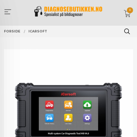
Gå
til
0
innholdet
FORSIDE
ICARSOFT