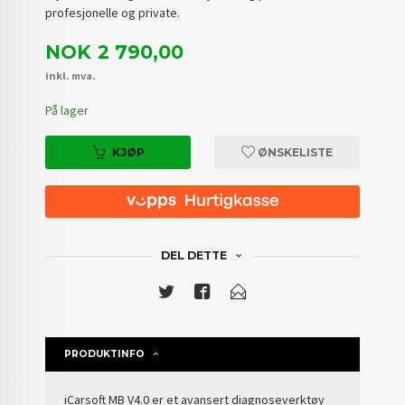
profesjonelle og private.
Pris
NOK
2 790,00
inkl. mva.
På lager
KJØP
ØNSKELISTE
DEL DETTE
PRODUKTINFO
iCarsoft MB V4.0 er et avansert diagnoseverktøy