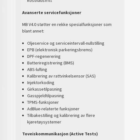
kostnadsfritt
Avanserte servicefunksjoner
MB V4.0 støtter en rekke spesialfunksjoner som
blant annet:
Oljeservice og serviceintervall-nullstilling
EPB (elektronisk parkeringsbrems)
DPF-regenerering
Batteriregistrering (BMS)
ABS-lufting
Kalibrering av rattvinkelsensor (SAS)
Injektorkoding
Girkassetilpasning
Gasspjeldtilpasning
TPMS-funksjoner
AdBlue-relaterte funksjoner
Tilbakestilling og kalibrering av flere
kjøretøysystemer
Toveiskommunikasjon (Active Tests)