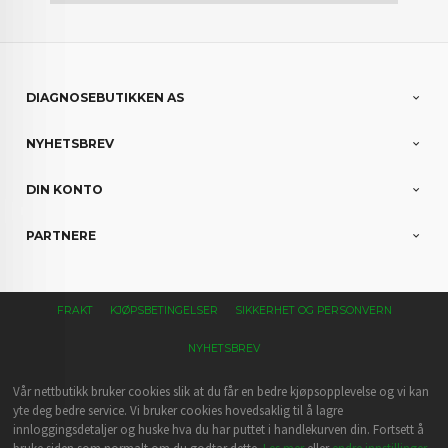
DIAGNOSEBUTIKKEN AS
NYHETSBREV
DIN KONTO
PARTNERE
FRAKT
KJØPSBETINGELSER
SIKKERHET OG PERSONVERN
NYHETSBREV
Vår nettbutikk bruker cookies slik at du får en bedre kjøpsopplevelse og vi kan
yte deg bedre service. Vi bruker cookies hovedsaklig til å lagre
innloggingsdetaljer og huske hva du har puttet i handlekurven din. Fortsett å