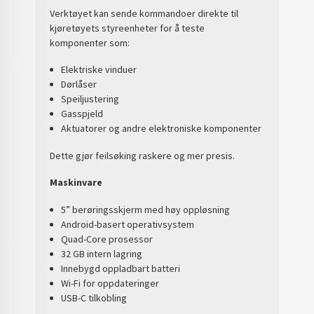
Verktøyet kan sende kommandoer direkte til
kjøretøyets styreenheter for å teste
komponenter som:
Elektriske vinduer
Dørlåser
Speiljustering
Gasspjeld
Aktuatorer og andre elektroniske komponenter
Dette gjør feilsøking raskere og mer presis.
Maskinvare
5” berøringsskjerm med høy oppløsning
Android-basert operativsystem
Quad-Core prosessor
32 GB intern lagring
Innebygd oppladbart batteri
Wi-Fi for oppdateringer
USB-C tilkobling