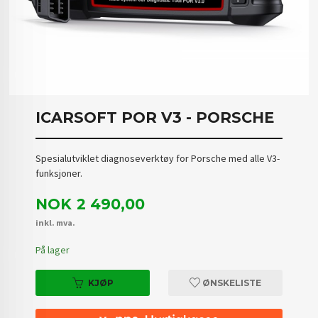
ICARSOFT POR V3 - PORSCHE
Spesialutviklet diagnoseverktøy for Porsche med alle V3-
funksjoner.
Pris
NOK
2 490,00
inkl. mva.
På lager
KJØP
ØNSKELISTE