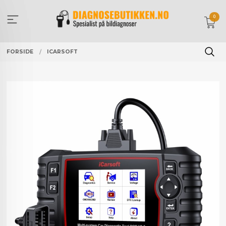
Gå
til
0
innholdet
FORSIDE
ICARSOFT