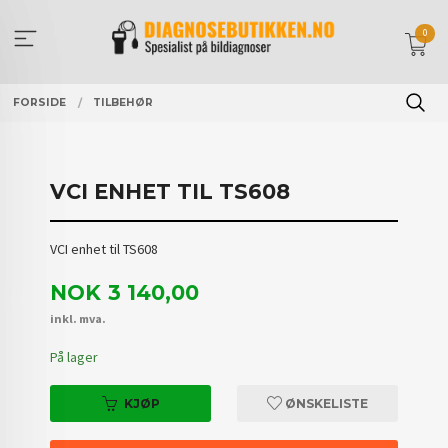
Gå
til
0
innholdet
FORSIDE
TILBEHØR
VCI ENHET TIL TS608
VCI enhet til TS608
Pris
NOK
3 140,00
inkl. mva.
På lager
KJØP
ØNSKELISTE